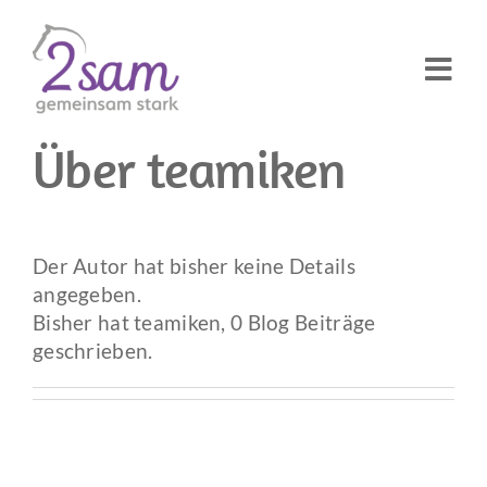
Zum
Inhalt
springen
Togg
Navi
Über
teamiken
Team
Leistungen
Der Autor hat bisher keine Details
angegeben.
News
Bisher hat teamiken, 0 Blog Beiträge
geschrieben.
Kontakt